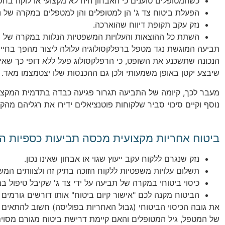
כשהמטופלים טוענים כי האבחון היה לא מקצועי או לוקה בח
הפעלת ביטוח צד ג' הן למטופלים והן למטפלים במקרה של נז
נזק עקב תקופת דיווח שהוארכה.
השתת כל ההוצאות והעלויות המשפטיות הנלוות במקרה של ת
תביעה המוגשת נגד מטפל ברפלקסולוגיה עלולה ליצור מהפך בחייו,
הנכונה שתשכנע את השופט, כי הרפלקסולוג פעל ללא דופי כך שאין
שיבצע יקטן באופן משמעותי ולכן גם ההכנסות שלו יצטמצמו מאד.
מעבר לכך, קיומה של התביעה תגרור פגיעה כבדה בתדמית המקצוע
נוסף וקיים סיכוי סביר שלקוחות פוטנציאלים ידירו את רגליהם מהקל
ביטוח אחריות מקצועית מכסה תביעות כספיות הכ
נזק שנגרם ללקוח עקב ייעוץ שגוי או אבחון שאינו נכון.
תשלום עלויות משפטיות ללקוח הזוכה בתיק זה ולצוותים המש
כיסוי ביטוחי במקרה של תביעה על ידי צד ג' שקיבל טיפול במ
הביטוח מקנה לכם "אישור קיום ביטוח" אותו דורשים גורמי
את גובה הכיסוי הביטוחי (גבול האחריות בפוליסה) חשוב להתאי
של המטפל, גיל המטופלים והאם קיימת דרישת ביטוח מגורם מסוים