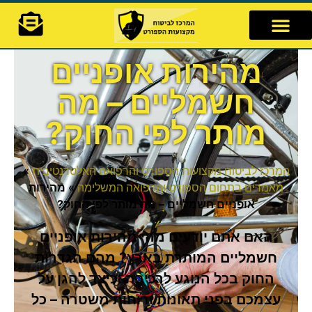
לתוכן
מהירות אופניים
חשמליים – מה
מותר לפי החוק?
המרכז לביטוח מקצועות הספורט והרפואה האלטרנטיבית
»
מאמרים בתחום הספורט והרפואה המשלימה
»
מהירות
אופניים חשמליים – מה מותר לפי החוק?
האם אתם יודעים מהי מהירות אופניים
חשמליים המותרת בארץ? מהם הגדרות
החוק בכל הנוגע לרכיבה וכיצד להגן על
עצמכם בפני תאונות ודוחות משטרה – כל