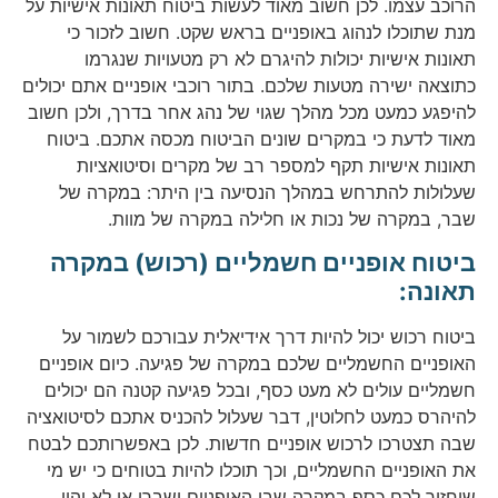
הרוכב עצמו. לכן חשוב מאוד לעשות ביטוח תאונות אישיות על
מנת שתוכלו לנהוג באופניים בראש שקט. חשוב לזכור כי
תאונות אישיות יכולות להיגרם לא רק מטעויות שנגרמו
כתוצאה ישירה מטעות שלכם. בתור רוכבי אופניים אתם יכולים
להיפגע כמעט מכל מהלך שגוי של נהג אחר בדרך, ולכן חשוב
מאוד לדעת כי במקרים שונים הביטוח מכסה אתכם. ביטוח
תאונות אישיות תקף למספר רב של מקרים וסיטואציות
שעלולות להתרחש במהלך הנסיעה בין היתר: במקרה של
שבר, במקרה של נכות או חלילה במקרה של מוות.
ביטוח אופניים חשמליים (רכוש) במקרה
תאונה:
ביטוח רכוש יכול להיות דרך אידיאלית עבורכם לשמור על
האופניים החשמליים שלכם במקרה של פגיעה. כיום אופניים
חשמליים עולים לא מעט כסף, ובכל פגיעה קטנה הם יכולים
להיהרס כמעט לחלוטין, דבר שעלול להכניס אתכם לסיטואציה
שבה תצטרכו לרכוש אופניים חדשות. לכן באפשרותכם לבטח
את האופניים החשמליים, וכך תוכלו להיות בטוחים כי יש מי
שיחזיר לכם כסף במקרה שבו האופניים ישברו או לא יהיו