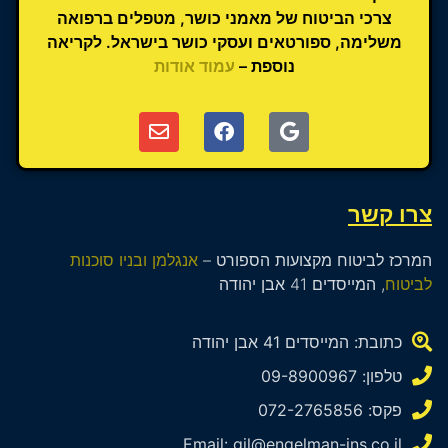
צרכי הביטוח של מאמני כושר, מטפלים ברפואה
משלימה, ספורטאים ועסקי כושר בישראל. לקריאה
נוספת –
עמוד אודות
צרו קשר
המרכז לביטוח מקצועות הספורט –
אנגלמן ובניו סוכנות
לביטוח
, המייסדים 41 אבן יהודה
כתובת: המייסדים 41 אבן יהודה
טלפון: 09-8900967
פקס: 072-2765856
Email: gil@engelman-ins.co.il