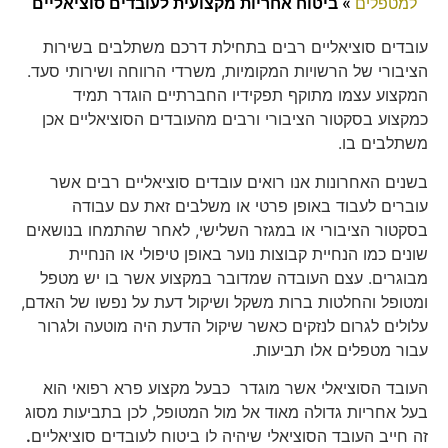
למטפלים
»
ביטוח אחריות מקצועית לעובדים סוציאליים
עובדים סוציאליים רבים בתחילת דרכם משתלבים בשירות
הציבורי של הרשויות המקומיות, משרדי הרווחה ושירותי סעד.
המקצוע עצמו מתוקף תפקידיו החברתיים הוגדר תמיד
כמקצוע בסקטור הציבורי ורבים מהעובדים הסוציאליים אכן
משתלבים בו.
בשנים האחרונות אנו רואים עובדים סוציאליים רבים אשר
עוברים לעבוד באופן פרטי או משלבים זאת עם עבודה
בסקטור הציבורי או במגזר השלישי, לאחר שהתמחו בנושאים
שונים כמו הנחיית קבוצות נוער באופן טיפולי או הנחיית
מבוגרים. עצם העובדה שמדובר במקצוע אשר בו יש מטפל
ומטופל והחלטות ברות משקל ושיקול דעת על נפשו של האדם,
עלולים לגרום לנזקים כאשר שיקול הדעת היה מוטעה ולגרור
עבור מטפלים אלו תביעות.
העובד הסוציאלי אשר מוגדר כבעל מקצוע פרא רפואי הוא
בעל אחריות גדולה מאוד אל מול המטופל, לכן בתביעות מסוג
זה חייב העובד הסוציאלי שיהיה לו ביטוח לעובדים סוציאליים
.