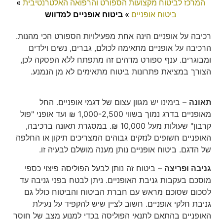
המרכז לביטוח מקצועות הספורט והרפואה האלטרנטיבית
»
ביטוח אופניים
»
ביטוח אופניים למדווש
רכיבה על אופניים הינה אחת מפעילויות הספורט הכי מהנות.
הרכיבה על אופניים מתאימה לכולם, גברים, נשים וילדים
ומבוגרים. ענף ספורט מדהים זה מתפתח ללא הפסקה לכן,
הצורך במציאת פתרונות ביטוח מתאימים לא מן הנמנע.
תאונה
– בימינו יש מגוון עצום של דגמי אופניים. החל
מאופניים בדרג נמוך בשווי 1,000-2,500 ₪ ועד אופני "פול
קרבון" שעולות מעל 10,000 ₪. במסגרת תאונה ברכיבה,
האופניים חשופים לנזקים גבוהים המצריכים תיקון או החלפה
של הדגם. ביטוח אופניים נותן מענה מושלם לבעיה זו.
גניבה ופריצה
– ביטוח זה נותן לבעל הפוליסה פיצוי כספי
מוסכם בעקבות גניבת האופניים. ניתן לבטח בפני גניבה עד
לסכום שסוכם מראש עם חברת הביטוח והביטוח כולל גם
גניבת חלקי אופניים. חשוב לציין שיש להקפיד על נעילת
האופניים בהתאם לתנאי הפוליסה בכדי למנוע מצב של חוסר