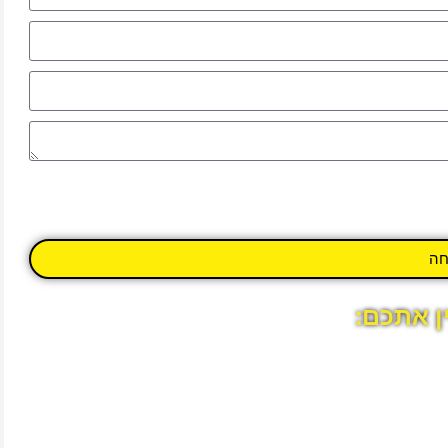
חה
ין אתכם: