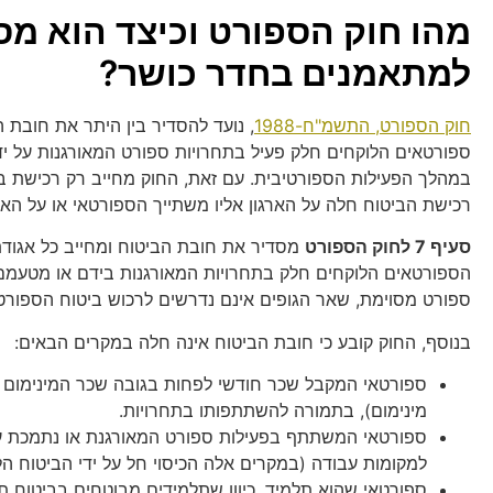
מהו חוק הספורט וכיצד הוא מס
למתאמנים בחדר כושר?
חוק הספורט, התשמ"ח-1988
, נועד להסדיר בין היתר את חובת ה
ספורטאים הלוקחים חלק פעיל בתחרויות ספורט המאורגנות על י
במהלך הפעילות הספורטיבית. עם זאת, החוק מחייב רק רכישת 
רכישת הביטוח חלה על הארגון אליו משתייך הספורטאי או על הא
סעיף 7 לחוק הספורט
מסדיר את חובת הביטוח ומחייב כל אגודת
הספורטאים הלוקחים חלק בתחרויות המאורגנות בידם או מטעמם
ספורט מסוימת, שאר הגופים אינם נדרשים לרכוש ביטוח הספורטא
בנוסף, החוק קובע כי חובת הביטוח אינה חלה במקרים הבאים:
ספורטאי המקבל שכר חודשי לפחות בגובה שכר המינימום
מינימום), בתמורה להשתתפותו בתחרויות.
ספורטאי המשתתף בפעילות ספורט המאורגנת או נתמכת על 
למקומות עבודה (במקרים אלה הכיסוי חל על ידי הביטוח הל
ספורטאי שהוא תלמיד, כיוון שתלמידים מבוטחים בביטוח תא