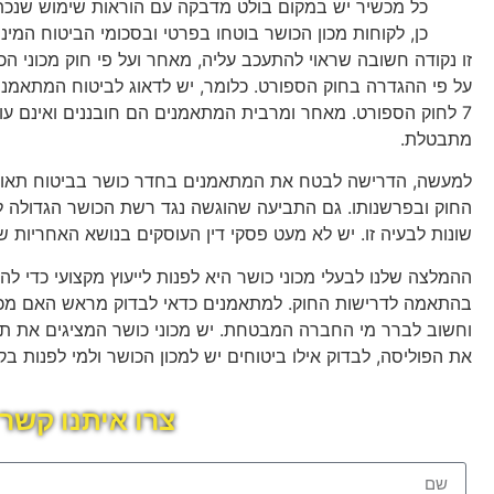
כל מכשיר יש במקום בולט מדבקה עם הוראות שימוש שנכתבו 
כן, לקוחות מכון הכושר בוטחו בפרטי ובסכומי הביטוח המינימליים כפי
זו נקודה חשובה שראוי להתעכב עליה, מאחר ועל פי חוק מכוני ה
על פי ההגדרה בחוק הספורט. כלומר, יש לדאוג לביטוח המתאמנים
7 לחוק הספורט. מאחר ומרבית המתאמנים הם חובננים ואינם עו
מתבטלת.
למעשה, הדרישה לבטח את המתאמנים בחדר כושר בביטוח תאונות
החוק ובפרשנותו. גם התביעה שהוגשה נגד רשת הכושר הגדולה לא
שונות לבעיה זו. יש לא מעט פסקי דין העוסקים בנושא האחריות ש
ההמלצה שלנו לבעלי מכוני כושר היא לפנות לייעוץ מקצועי כדי ל
בהתאמה לדרישות החוק. למתאמנים כדאי לבדוק מראש האם מכון 
וחשוב לברר מי החברה המבטחת. יש מכוני כושר המציגים את ת
את הפוליסה, לבדוק אילו ביטוחים יש למכון הכושר ולמי לפנות בקר
צרו איתנו קשר 